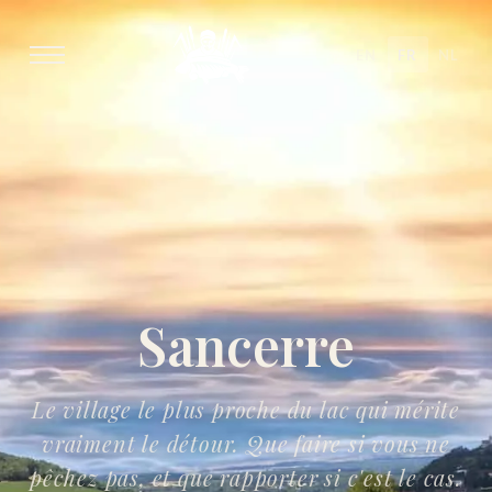
EN
FR
NL
Sancerre
Le village le plus proche du lac qui mérite
vraiment le détour. Que faire si vous ne
pêchez pas, et que rapporter si c'est le cas.